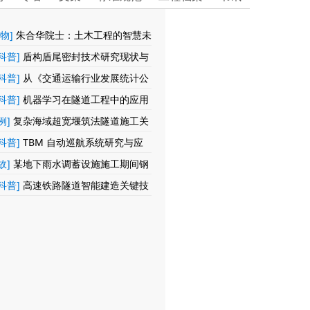
物]
朱合华院士：土木工程的智慧未
开始
科普]
盾构盾尾密封技术研究现状与
科普]
从《交通运输行业发展统计公
我国公路隧道发展趋势
科普]
机器学习在隧道工程中的应用
展
例]
复杂海域超宽堰筑法隧道施工关
 ——以深中通道东人工岛主线堰筑明
科普]
TBM 自动巡航系统研究与应
为例
故]
某地下雨水调蓄设施施工期间钢
路”上浮13m
科普]
高速铁路隧道智能建造关键技
展趋势