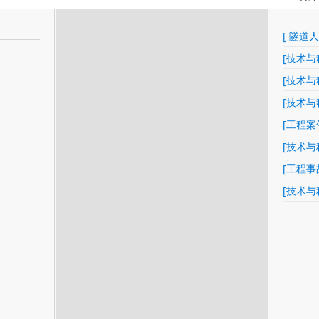
[ 隧道人
来才刚
[技术与
展望
[技术与
报》看
[技术与
研究进
[工程案
键技术
[技术与
挖隧道
用
[工程事
套筒“破
[技术与
术与发