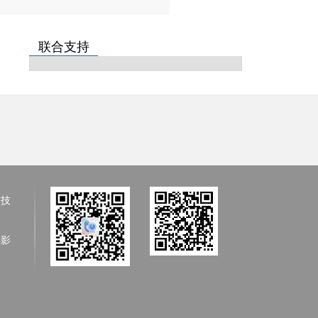
联合支持
、技
备
具影