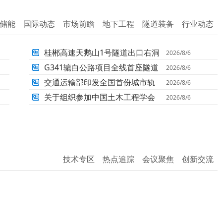
储能
国际动态
市场前瞻
地下工程
隧道装备
行业动态
桂郴高速天鹅山1号隧道出口右洞
2026/8/6
掘进突破1000米
G341辘白公路项目全线首座隧道
2026/8/6
顺利贯通
交通运输部印发全国首份城市轨
2026/8/6
道交通运营防汛防台风指南
关于组织参加中国土木工程学会
2026/8/6
2026年学术年会和第十一分论坛
的通知
技术专区
热点追踪
会议聚焦
创新交流