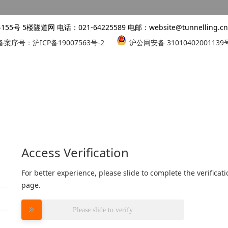
 5楼隧道网 电话：021-64225589 电邮：website@tunnelling.cn 
备案序号：沪ICP备19007563号-2
沪公网安备 31010402001139
Access Verification
For better experience, please slide to complete the verifica
page.
Please slide to verify