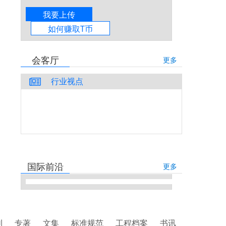
我要上传
如何赚取T币
会客厅
更多
行业视点
国际前沿
更多
刊
专著
文集
标准规范
工程档案
书讯