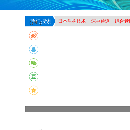
热门搜索
日本盾构技术
深中通道
综合管
分享：
南京上元门过江隧道
盾构
郑州