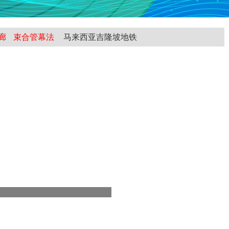
廊
束合管幕法
马来西亚吉隆坡地铁
超大断面矩形
全断面砂性土