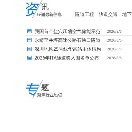
隧道工程
轨道交通
地下
我国首个盐穴压缩空气储能示范
2026/8/6
项目平稳运行超1500天
永靖至井坪高速公路石峡口隧道
2026/8/6
左洞顺利贯通
深圳地铁25号线华富站主体结构
2026/8/6
封顶
2026年ITA隧道奖入围名单公布
2026/8/6