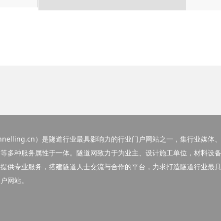
elling.cn）
是隧道行业最具影响力的行业门户网站之一，集行业媒体
务等多种服务属性于一体。隧道网致力于为业主、设计施工单位，材料设
员提供专业服务，搭建隧道人士交流与合作的平台，力求打造隧道行业最
门户网站。