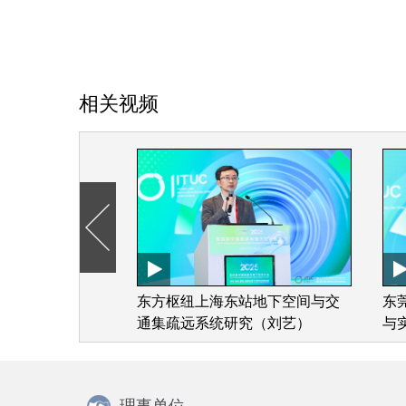
相关视频
新—沉管隧道工
东方枢纽上海东站地下空间与交
东
践（贺春宁）
通集疏远系统研究（刘艺）
与