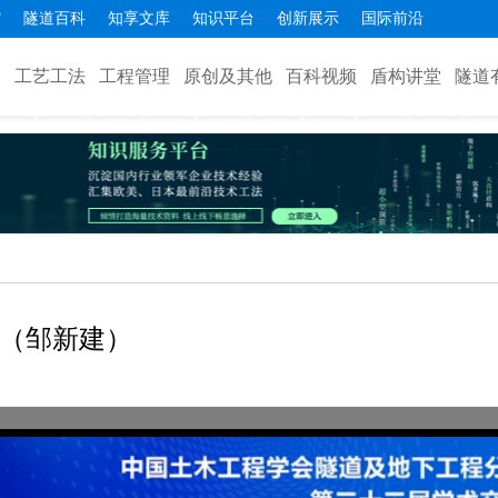
馆
隧道百科
知享文库
知识平台
创新展示
国际前沿
备
工艺工法
工程管理
原创及其他
百科视频
盾构讲堂
隧道
（邹新建）