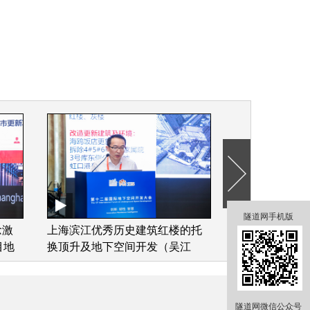
隧道网手机版
念激
上海滨江优秀历史建筑红楼的托
中空层物理防
目地
换顶升及地下空间开发（吴江
量（邹新建）
斌）
隧道网微信公众号