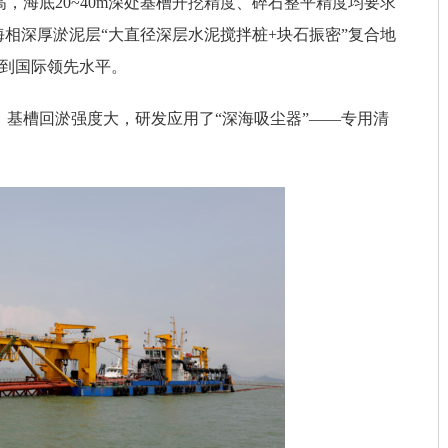
，海底20~40m深处基槽开挖精度、碎石整平精度均要求
海相深厚淤泥层“大直径深层水泥搅拌桩+块石振密”复合地
达到国际领先水平。
基槽回淤强度大，研发应用了“深海吸尘器”——专用清