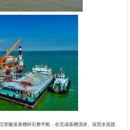
的沉管隧道基槽碎石整平船，在完成基槽清淤、深层水泥搅