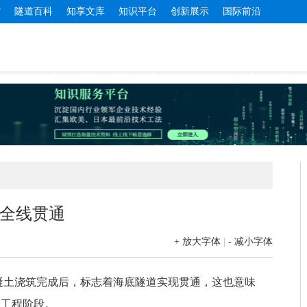
馆
隧道百科
知享文库
知识平台
创新展示
国际前沿
全线贯通
+ 放大字体
|
- 减小字体
混凝土浇筑完成后，标志着海底隧道实现贯通，这也意味
尾工程阶段。