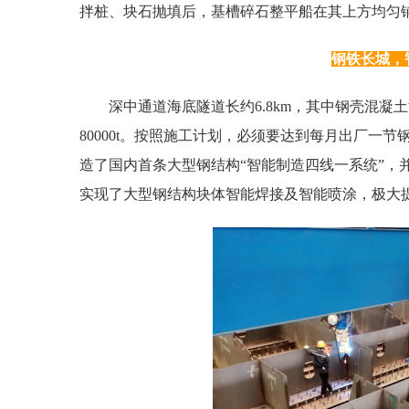
拌桩、块石抛填后，基槽碎石整平船在其上方均匀铺
钢铁长城，
深中通道海底隧道长约6.8km，其中钢壳混凝土沉
80000t。按照施工计划，必须要达到每月出厂一
造了国内首条大型钢结构“智能制造四线一系统”，
实现了大型钢结构块体智能焊接及智能喷涂，极大