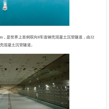
5km，是世界上首例双向8车道钢壳混凝土沉管隧道，由32
钢壳混凝土沉管隧道。