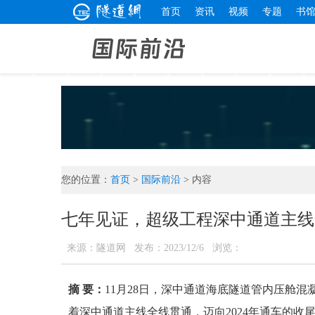
首页
资讯
视频
专题
书
您的位置：
首页
>
国际前沿
> 内容
七年见证，超级工程深中通道主线
来源：隧道网
发布：2023/12/6
浏览：
摘 要：
11月28日，深中通道海底隧道管内压舱
着深中通道主线全线贯通，迈向2024年通车的收