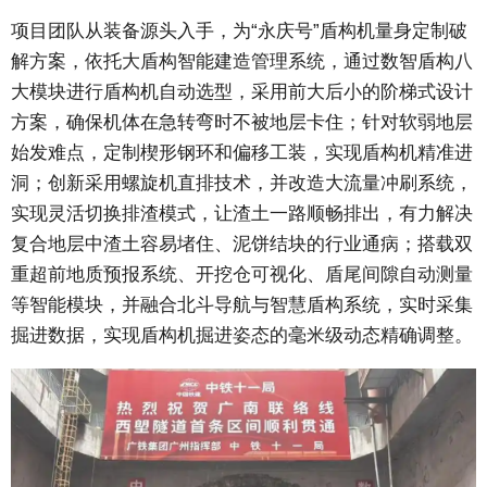
项目团队从装备源头入手，为“永庆号”盾构机量身定制破
解方案，依托大盾构智能建造管理系统，通过数智盾构八
大模块进行盾构机自动选型，采用前大后小的阶梯式设计
方案，确保机体在急转弯时不被地层卡住；针对软弱地层
始发难点，定制楔形钢环和偏移工装，实现盾构机精准进
洞；创新采用螺旋机直排技术，并改造大流量冲刷系统，
实现灵活切换排渣模式，让渣土一路顺畅排出，有力解决
复合地层中渣土容易堵住、泥饼结块的行业通病；搭载双
重超前地质预报系统、开挖仓可视化、盾尾间隙自动测量
等智能模块，并融合北斗导航与智慧盾构系统，实时采集
掘进数据，实现盾构机掘进姿态的毫米级动态精确调整。