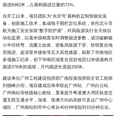
掘进8382米，占盾构掘进总量的71%。
自开工以来，项目团队为“永庆号”盾构机定制智能化装
备，创新施工技术，集成电子围栏定位系统，依托北斗导
航为施工安全加装“数字防护盾”，对风险源实行全天候自
动化监测，以毫米级精度实时调整掘进参数，成功破解极
小半径转弯、浅覆土始发、密集风险源下穿、软弱复合地
层掘进、超深竖井接收等五大高危难题，刷新了华南地区
多项施工纪录，创下华南区域复合泥岩地层12米级盾构月
掘进376米的成绩，月均掘进长度超250米。
建设单位广州工程建设指挥部广南段落指挥部主管工程师
刘德峰介绍，项目建成后将串联起广州站、广州白云站、
广州南站等铁路核心枢纽，显著提升粤港澳大湾区轨道交
通互联互通水平，深港、珠澳方向的高铁可直达广州中心
城区，广州南站到市中心将从40分钟缩短到15分钟左右。