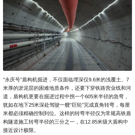
“永庆号”盾构机掘进，不仅面临埋深仅9.6米的浅覆土、7
米厚的淤泥层的困难地质条件，还要下穿铁路营业线和河
道，盾构机更要在掘进过程中拐一个605米半径的急弯，
犹如在地下25米深处驾驶一艘“巨轮”完成直角转弯，每厘
米都必须精确控制到位。这样的转弯半径仅为常规高铁盾
构隧道施工转弯半径的三分之一，在12.85米级大盾构中
接近设计极限。