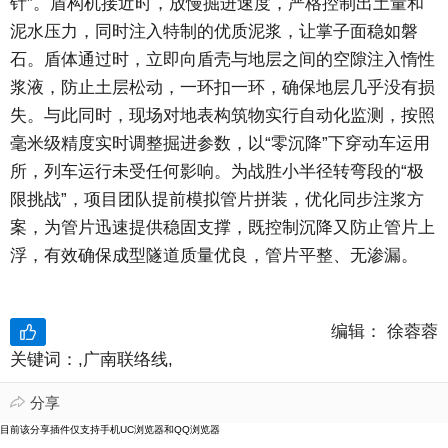
针”。盾构机接近时，放慢掘进速度，严格控制出土量和
泥水压力，同时注入特制的优质泥浆，让掌子面稳如磐
石。盾体通过时，立即向盾壳与地层之间的空隙注入惰性
浆液，防止土层松动，一环扣一环，确保地层几乎没有损
失。与此同时，现场对地表构筑物实行自动化监测，按照
毫米级精度实时调整掘进参数，以“零沉降”下穿动车运用
所，列车运行未受任何影响。为战胜小半径转弯段的“极
限挑战”，项目团队提前模拟管片拼装，优化同步注浆方
案，为管片迅速提供稳固支撑，既控制沉降又防止管片上
浮，有效确保成型隧道质量优良，管片平整、无渗漏。
编辑：
徐蓉蓉
关键词：
,广南联络线,
分享

目前该分享插件仅支持手机UC浏览器和QQ浏览器