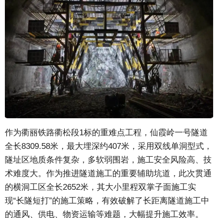
作为衢丽铁路衢松段1标的重难点工程，仙霞岭一号隧道
全长8309.58米，最大埋深约407米，采用双线单洞型式，
隧址区地质条件复杂，多软弱围岩，施工安全风险高、技
术难度大。作为推进隧道施工的重要辅助坑道，此次贯通
的横洞工区全长2652米，其大小里程双掌子面施工实
现“长隧短打”的施工策略，有效破解了长距离隧道施工中
的通风、供电、物资运输等难题，大幅提升施工效率。