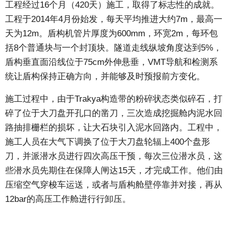
工程经过16个月（420天）施工，取得了标志性的成就。
工程于2014年4月份始发，每天平均推进大约7m，最高一
天为12m。盾构机管片厚度为600mm，环宽2m，每环包
括8个普通块与一个封顶块。隧道走线纵坡角度达到5%，
盾构垂直面沿线位于75cm外伸悬垂，VMT导航和检测系
统让盾构保持正确方向，并能够及时预报前方变化。
施工过程中，由于Trakya构造带的粉碎状态类似碎石，打
碎了位于大刀盘开孔口的凿刀，三次造成挖掘舱内泥水回
路抽排栅栏的损坏，让大石块引入泥水回路内。工程中，
施工人员在大气下调换了位于大刀盘轮辐上400个盘形
刀，并派潜水员进行四次高压干预，每次三位潜水员，这
些潜水员先期住在保障人闸达15天，才完成工作。他们由
压缩空气穿梭车运送，或者与盾构舱壁停靠并对接，再从
12bar的高压工作舱进行行卸压。