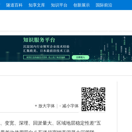
馆
隧道百科
知享文库
知识平台
创新展示
国际前沿
+ 放大字体
|
- 减小字体
宽、变宽、深埋、回淤量大、区域地层稳定性差”五