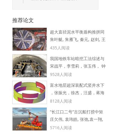
推荐论文
超大直径泥水平衡盾构推拼同
朱叶艇, 朱雁飞, 秦元, 赵剑, 王
步技术工程实践
志华, 龚卫
435人阅读
我国地铁车站暗挖工法综述与
宋战平，李雪莉，张玉伟， 钟
展望
仕明，石 卫
9528人阅读
富水地层超深装配式竖井水下
，张振光，徐杰，汪盛，蒋海
机械法掘进施工技术 ———以
里，郝亮， 付武荣，
8128人阅读
南京某沉井式停车设施建设项
“长江口二号”古沉船打捞中矩
目为例
庄欠伟, 袁玮皓, 张弛,袁一翔,
形曲线底幕法机械及构造设计
李炎龙,周东荣
5716人阅读
关键技术