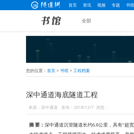
首页
资讯
视频
专题
书
全部
您的位置：
首页
>
书馆
>
工程档案
深中通道海底隧道工程
来源：
深中通道
发布：
2018/12/7
浏览：
摘 要：
深中通道沉管隧道长约6.8公里，具有“超