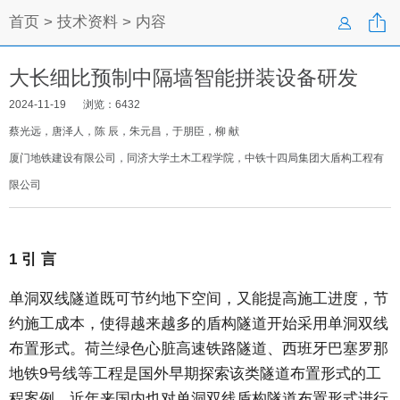

首页
>
技术资料
> 内容

大长细比预制中隔墙智能拼装设备研发
2024-11-19
浏览：
6432
​蔡光远，唐泽人，陈 辰，朱元昌，于朋臣，柳 献
​厦门地铁建设有限公司，同济大学土木工程学院，中铁十四局集团大盾构工程有
限公司
1 引 言
单洞双线隧道既可节约地下空间，又能提高施工进度，节
约施工成本，使得越来越多的盾构隧道开始采用单洞双线
布置形式。荷兰绿色心脏高速铁路隧道、西班牙巴塞罗那
地铁9号线等工程是国外早期探索该类隧道布置形式的工
程案例，近年来国内也对单洞双线盾构隧道布置形式进行