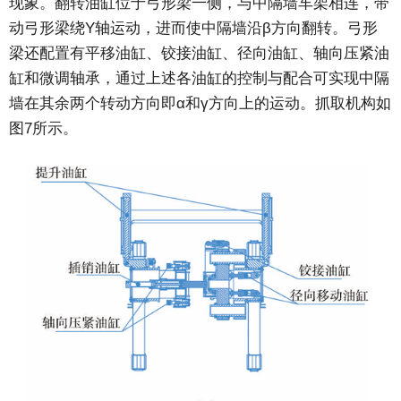
现象。翻转油缸位于弓形梁一侧，与中隔墙车架相连，带
动弓形梁绕Y轴运动，进而使中隔墙沿β方向翻转。弓形
梁还配置有平移油缸、铰接油缸、径向油缸、轴向压紧油
缸和微调轴承，通过上述各油缸的控制与配合可实现中隔
墙在其余两个转动方向即α和γ方向上的运动。抓取机构如
图7所示。