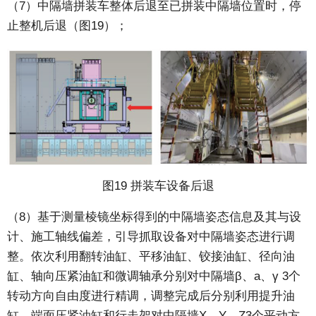
（7）中隔墙拼装车整体后退至已拼装中隔墙位置时，停
止整机后退（图19）；
图19 拼装车设备后退
（8）基于测量棱镜坐标得到的中隔墙姿态信息及其与设
计、施工轴线偏差，引导抓取设备对中隔墙姿态进行调
整。依次利用翻转油缸、平移油缸、铰接油缸、径向油
缸、轴向压紧油缸和微调轴承分别对中隔墙β、a、γ 3个
转动方向自由度进行精调，调整完成后分别利用提升油
缸、端面压紧油缸和行走架对中隔墙X、Y、Z3个平动方