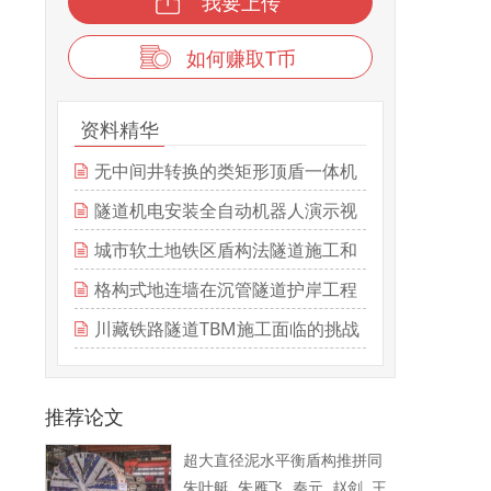
我要上传
如何赚取T币
资料精华
无中间井转换的类矩形顶盾一体机
的研制---潘汪洋
隧道机电安装全自动机器人演示视
频-从支架定位到螺丝安装
城市软土地铁区盾构法隧道施工和
运营风险的人工智能预测与监控
格构式地连墙在沉管隧道护岸工程
及...
中的应用
川藏铁路隧道TBM施工面临的挑战
与技术创新
推荐论文
超大直径泥水平衡盾构推拼同
朱叶艇, 朱雁飞, 秦元, 赵剑, 王