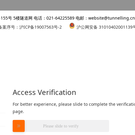
 5楼隧道网 电话：021-64225589 电邮：website@tunnelling.cn 
备案序号：沪ICP备19007563号-2
沪公网安备 31010402001139
Access Verification
For better experience, please slide to complete the verifica
page.
Please slide to verify