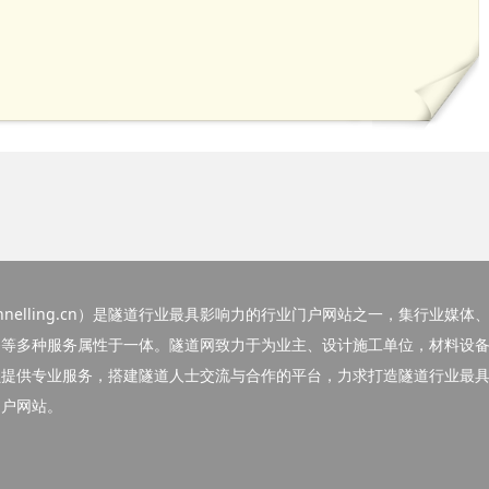
elling.cn）
是隧道行业最具影响力的行业门户网站之一，集行业媒体
务等多种服务属性于一体。隧道网致力于为业主、设计施工单位，材料设
员提供专业服务，搭建隧道人士交流与合作的平台，力求打造隧道行业最
门户网站。