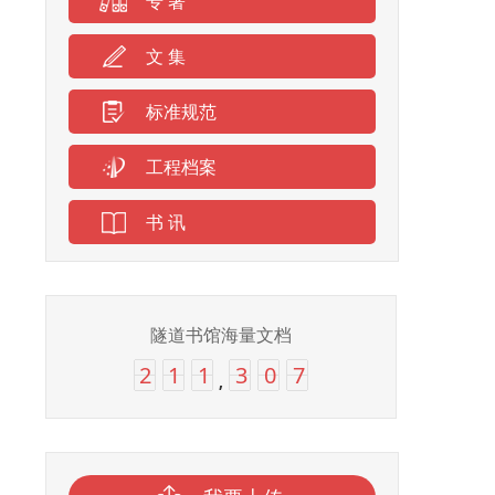
专 著
文 集
标准规范
工程档案
书 讯
隧道书馆海量文档
2
1
1
3
0
7
,