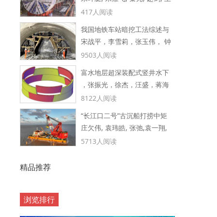
步技术工程实践
志华, 龚卫
417人阅读
我国地铁车站暗挖工法综述与
宋战平，李雪莉，张玉伟， 钟
展望
仕明，石 卫
9503人阅读
富水地层超深装配式竖井水下
，张振光，徐杰，汪盛，蒋海
机械法掘进施工技术 ———以
里，郝亮， 付武荣，
8122人阅读
南京某沉井式停车设施建设项
“长江口二号”古沉船打捞中矩
目为例
庄欠伟, 袁玮皓, 张弛,袁一翔,
形曲线底幕法机械及构造设计
李炎龙,周东荣
5713人阅读
关键技术
精品推荐
浏览排行