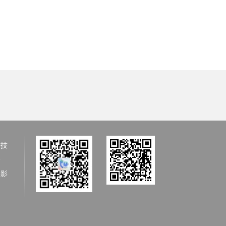
、技
备
具影