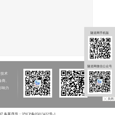
隧道网手机版
隧道网微信公众号
、技术
备商、
影响力
╳ 关闭
07
备案序号：沪ICP备05013432号-1