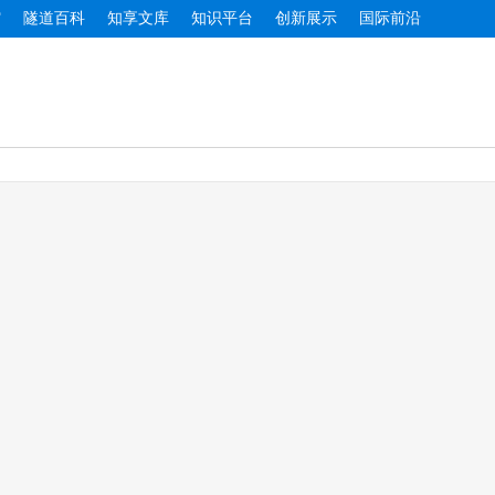
馆
隧道百科
知享文库
知识平台
创新展示
国际前沿