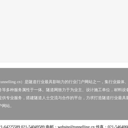
nelling.cn）
是隧道行业最具影响力的行业门户网站之一，集行业媒体
务等多种服务属性于一体。隧道网致力于为业主、设计施工单位，材料设
提供专业服务，搭建隧道人士交流与合作的平台，力求打造隧道行业最具
户网站。
5589 021-54049589 电邮：website@tunnelling.cn 传真：021-546406